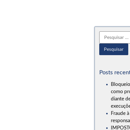
Posts recen
Bloqueio
como pro
diante d
execuçõe
Fraude à 
responsab
IMPOST