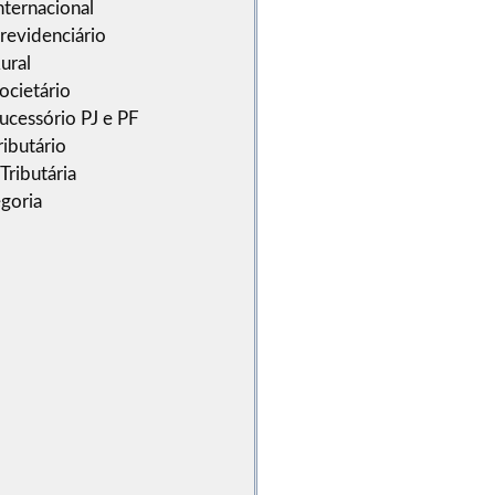
nternacional
Previdenciário
ural
ocietário
Sucessório PJ e PF
ributário
Tributária
goria