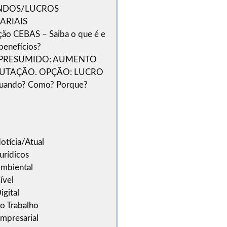
NDOS/LUCROS
ARIAIS
ação CEBAS – Saiba o que é e
 benefícios?
PRESUMIDO: AUMENTO
BUTAÇÃO. OPÇÃO: LUCRO
uando? Como? Porque?
otícia/Atual
urídicos
Ambiental
ível
igital
do Trabalho
Empresarial