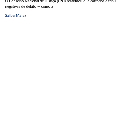
O Conselho Nacional de Justiça (CNJ) reafirmou que cartórios e trib
negativas de débito — como a
Saiba Mais»