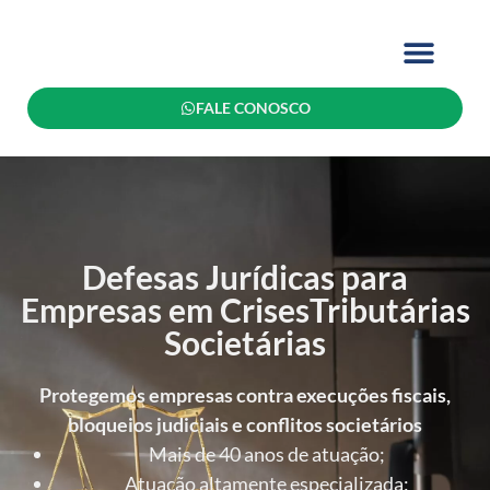
FALE CONOSCO
Áreas de Atuação
Quem Somos
Política de Privacidade
Defesas Jurídicas para
Empresas em CrisesTributárias
Societárias
Protegemos empresas contra execuções fiscais,
bloqueios judiciais e conflitos societários
Mais de 40 anos de atuação;
Atuação altamente especializada;