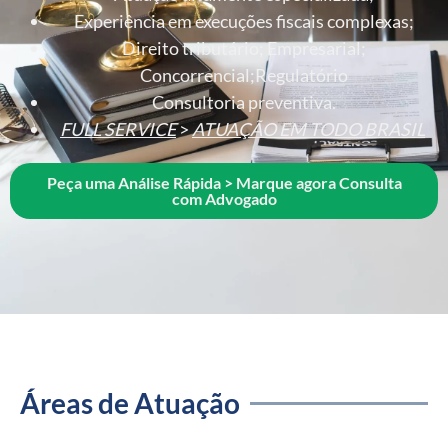
Experiência em execuções fiscais complexas;
Direito tributário; Empresarial;
Concorrencial;Regulatório
Consultoria preventiva.
FULL SERVICE
>
ATUAÇÃO EM TODO BRASIL
Peça uma Análise Rápida > Marque agora Consulta
com Advogado
Áreas de Atuação