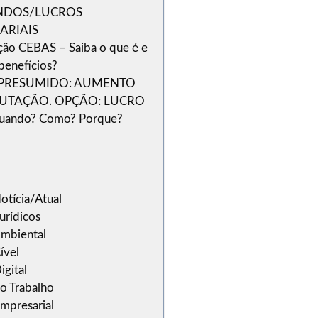
NDOS/LUCROS
ARIAIS
ação CEBAS – Saiba o que é e
 benefícios?
PRESUMIDO: AUMENTO
BUTAÇÃO. OPÇÃO: LUCRO
uando? Como? Porque?
otícia/Atual
urídicos
Ambiental
ível
igital
do Trabalho
Empresarial