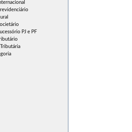
nternacional
Previdenciário
ural
ocietário
Sucessório PJ e PF
ributário
Tributária
goria