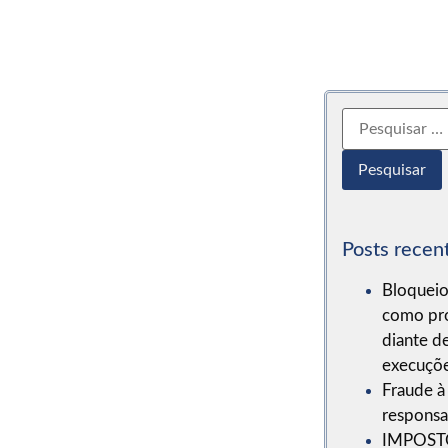
Posts recen
Bloqueio
como pro
diante d
execuçõe
Fraude à 
responsab
IMPOST