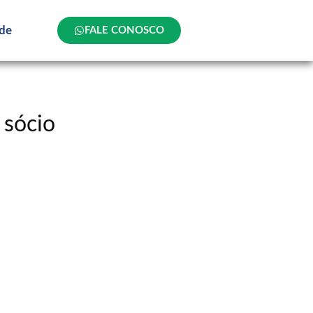
ade
FALE CONOSCO
 sócio