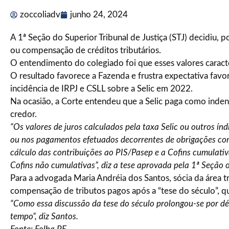
zoccoliadv
junho 24, 2024
A 1ª Seção do Superior Tribunal de Justiça (STJ) decidiu, p
ou compensação de créditos tributários.
O entendimento do colegiado foi que esses valores caracte
O resultado favorece a Fazenda e frustra expectativa favo
incidência de IRPJ e CSLL sobre a Selic em 2022.
Na ocasião, a Corte entendeu que a Selic paga como inden
credor.
“Os valores de juros calculados pela taxa Selic ou outros índ
ou nos pagamentos efetuados decorrentes de obrigações cont
cálculo das contribuições ao PIS/Pasep e a Cofins cumulativ
Cofins não cumulativas”, diz a tese aprovada pela 1ª Seção 
Para a advogada Maria Andréia dos Santos, sócia da área
compensação de tributos pagos após a “tese do século”, qu
“Como essa discussão da tese do século prolongou-se por dé
tempo”, diz Santos.