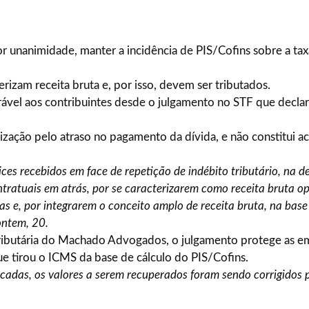
or unanimidade, manter a incidência de PIS/Cofins sobre a taxa
rizam receita bruta e, por isso, devem ser tributados.
rável aos contribuintes desde o julgamento no STF que declar
ização pelo atraso no pagamento da dívida, e não constitui a
ices recebidos em face de repetição de indébito tributário, na d
ratuais em atrás, por se caracterizarem como receita bruta op
as e, por integrarem o conceito amplo de receita bruta, na base
ontem, 20.
 tributária do Machado Advogados, o julgamento protege as 
e tirou o ICMS da base de cálculo do PIS/Cofins.
cadas, os valores a serem recuperados foram sendo corrigidos p