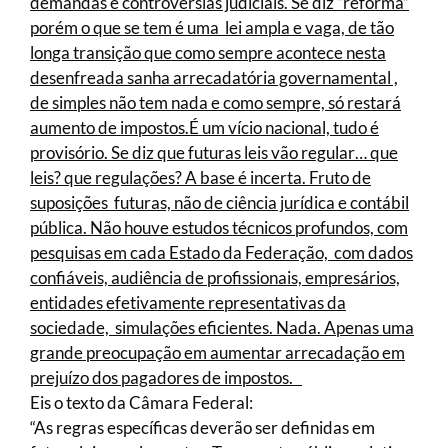
demandas e controvérsias judiciais. Se diz “reforma”
porém o que se tem é uma lei ampla e vaga, de tão
longa transição que como sempre acontece nesta
desenfreada sanha arrecadatória governamental ,
de simples não tem nada e como sempre, só restará
aumento de impostos.É um vício nacional, tudo é
provisório. Se diz que futuras leis vão regular… que
leis? que regulações? A base é incerta. Fruto de
suposições futuras, não de ciência jurídica e contábil
pública. Não houve estudos técnicos profundos, com
pesquisas em cada Estado da Federação, com dados
confiáveis, audiência de profissionais, empresários,
entidades efetivamente representativas da
sociedade, simulações eficientes. Nada. Apenas uma
grande preocupação em aumentar arrecadação em
prejuízo dos pagadores de impostos.
Eis o texto da Câmara Federal:
“As regras específicas deverão ser definidas em