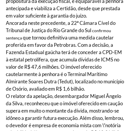
propositura da execução fiscal, é equiparável à penhora
antecipada e viabiliza a Certidão, desde que prestada
em valor suficiente à garantia do juízo.
Ancorada neste precedente, a 22ª Câmara Cível do
Tribunal de Justiça do Rio Grande do Sul
confirmou
que tornou definitiva uma medida cautelar
sentença
proferida em favor da Petrobras. Com a decisão, a
Fazenda Estadual gaúcha terá de conceder a CPD-EM
à estatal petrolífera, que acumula dívidas de ICMS no
valor de R$ 47,6 milhões. O imóvel oferecido
cautelarmente à penhora é o Terminal Marítimo
Almirante Soares Dutra (Tedut), localizado no município
de Osório, avaliado em R$ 1,6 bilhão.
O relator da apelação, desembargador Miguel Ângelo
da Silva, reconheceu que o imóvel oferecido em caução
supera em muito o montante da dívida, mostrando-se
idôneo a garantir futura execução. Além disso, lembrou,
o devedor é empresa de economia mista com \”notória