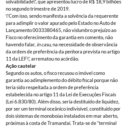
solvabilidade\”, que apresentou lucro de R$ 18,9 bilhões
no segundo trimestre de 2019.
\”Com isso, sendo manifesta a solvência da requerente
para adimplir o valor apurado pelo Estado no Auto de
Lançamento 0033380465, não vislumbro prejuízo ao
Fisco no oferecimento da garantia em comento, não
havendo falar,
in casu
, na necessidade de observância
da ordem de preferência da penhora prevista no artigo
11 da LEF\”, arrematou no acórdão.
Ação cautelar
Segundo os autos, o fisco recusou o imóvel como
garantia ao adimplemento do débito fiscal porque não
teria sido respeitada a ordem de preferência
estabelecida no artigo 11 da Lei de Execuções Fiscais
(Lei 6.830/80). Além disso, seria destituído de liquidez,
por ser um terminal oceânico indivisível, constituído por
dois sistemas de monoboias instalados em mar aberto,
próximas à costa de Tramandaí. Trata-se de “terminal